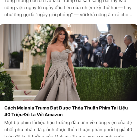
Tổng thống đắc cử Donald Trump đã sẵn sàng bắt tay vào
công việc ngay từ ngày đầu tiên của nhiệm kỳ thứ hai — hay
như ông gọi là "ngày giải phóng" — với khả năng ân xá cho
các tù nhân vụ 6 tháng 1, các sắc lệnh hành pháp quan
trọng về nhập cư và năng...
Cách Melania Trump Đạt Được Thỏa Thuận Phim Tài Liệu
40 Triệu Đô La Với Amazon
Một bộ phim tài liệu hậu trường đầu tiên về công việc của đệ
nhất phu nhân đã giành được thỏa thuận phân phối trị giá 40
triệu đô la. Ý tưởng của Melania Trump, xoay quanh cuộc