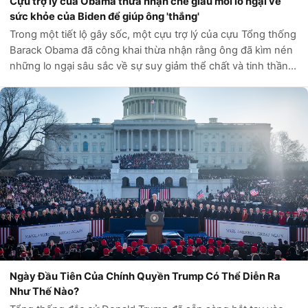
Cựu trợ lý của Obama thừa nhận che giấu mối lo ngại về
sức khỏe của Biden để giúp ông 'thắng'
Trong một tiết lộ gây sốc, một cựu trợ lý của cựu Tổng thống
Barack Obama đã công khai thừa nhận rằng ông đã kìm nén
những lo ngại sâu sắc về sự suy giảm thể chất và tinh thần
của Tổng thống Joe Biden trong suốt nhiệm kỳ của ông, chỉ
vì một lý do duy...
Ngày Đầu Tiên Của Chính Quyền Trump Có Thể Diễn Ra
Như Thế Nào?