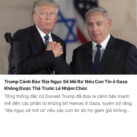
Trump Cảnh Báo 'Địa Ngục Sẽ Mở Ra' Nếu Con Tin ở Gaza
Không Được Thả Trước Lễ Nhậm Chức
Tổng thống đắc cử Donald Trump đã đưa ra cảnh báo mạnh
mẽ đến các phần tử khủng bố Hamas ở Gaza, tuyên bố rằng
"địa ngục sẽ mở ra" nếu các con tin do họ giam giữ không
được thả trước lễ nhậm chức của ông vào ngày 20 tháng 1.
Trump khẳng định rõ ràng...