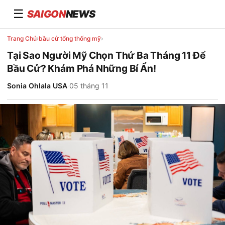
☰
SAIGON
NEWS
Trang Chủ
›
bầu cử tổng thống mỹ
›
Tại Sao Người Mỹ Chọn Thứ Ba Tháng 11 Để
Bầu Cử? Khám Phá Những Bí Ẩn!
Sonia Ohlala USA
·
05 tháng 11