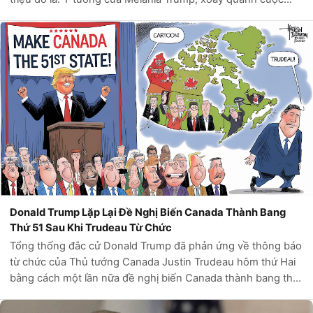
sống và công việc của bà khi trở lại Nhà Trắng, đã khởi động
một cuộc chi...
Donald Trump Lặp Lại Đề Nghị Biến Canada Thành Bang
Thứ 51 Sau Khi Trudeau Từ Chức
Tổng thống đắc cử Donald Trump đã phản ứng về thông báo
từ chức của Thủ tướng Canada Justin Trudeau hôm thứ Hai
bằng cách một lần nữa đề nghị biến Canada thành bang thứ
51 của Mỹ."Nhiều người dân Canada YÊU THÍCH ý tưởng trở
thành Bang thứ 51. Hoa Kỳ...