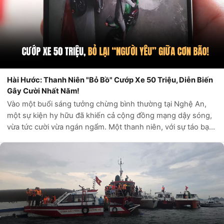
Hài Hước: Thanh Niên "Bỏ Bồ" Cướp Xe 50 Triệu, Diễn Biến
Gây Cười Nhất Năm!
Vào một buổi sáng tưởng chừng bình thường tại Nghệ An,
một sự kiện hy hữu đã khiến cả cộng đồng mạng dậy sóng,
vừa tức cười vừa ngán ngẩm. Một thanh niên, với sự táo bạo
pha chút ngớ ngẩn, đã để lại “người yêu” tại cửa hàng xe
máy, phóng vút đi trên...