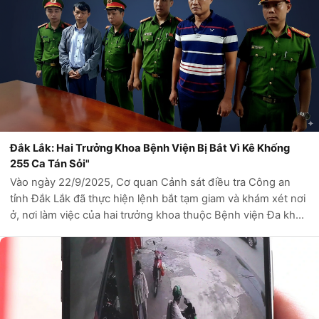
Đắk Lắk: Hai Trưởng Khoa Bệnh Viện Bị Bắt Vì Kê Khống
255 Ca Tán Sỏi"
Vào ngày 22/9/2025, Cơ quan Cảnh sát điều tra Công an
tỉnh Đắk Lắk đã thực hiện lệnh bắt tạm giam và khám xét nơi
ở, nơi làm việc của hai trưởng khoa thuộc Bệnh viện Đa khoa
Vùng Tây Nguyên, gồm ông Nguyễn Ngọc Hoàng (sinh năm
1977, Trưởng khoa Ngoại...