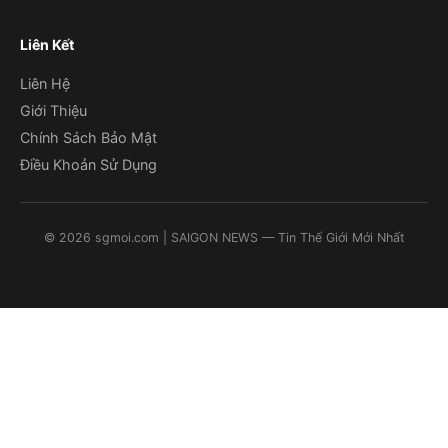
Liên Kết
Liên Hệ
Giới Thiệu
Chính Sách Bảo Mật
Điều Khoản Sử Dụng
©
2026
sgmoi.com
| SAIGON NEWS — Tin Thế Giới Mới Nhất