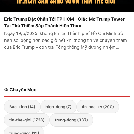
Eric Trump Đặt Chân Tới TP.HCM – Giấc Mơ Trump Tower
Tại Thủ Thiêm Sắp Thành Hiện Thực
Ngày 19/5/2025, không khí tại Thành phố Hồ Chí Minh trở
nên sôi động hơn bao giờ hết khi thông tin về chuyến thăm
của Eric Trump – con trai Tổng thống Mỹ đương nhiệm
Donald Trump – được công bố chính thức. Với vai trò Chủ
tịch Tổ chức Trump, Eric Tru...
📂 Chuyên Mục
Bac-kinh (14)
bien-dong (7)
tin-hoa-ky (290)
tin-the-gioi (1728)
trung-dong (337)
trung-quoc (19)