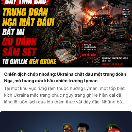
Chiến dịch chớp nhoáng: Ukraina chặt đầu một trung đoàn
Nga, mở toang cửa khẩu chiến trường Lyman
Tại một khu vực rừng rậm thuộc hướng Lyman, một tốp biệt
kích Ukraina mặc trang phục ngụy trang ghillie hiện đại đã
lặng lẽ luồn lách qua lớp thảm thực vật dày đặc. Những bộ
ghillie này không chỉ giúp họ hòa lẫn vào màu xanh của lá
cây, mà còn được t...