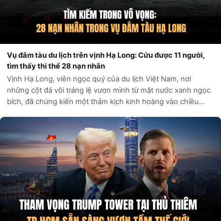
Vụ đắm tàu du lịch trên vịnh Hạ Long: Cứu được 11 người,
tìm thấy thi thể 28 nạn nhân
Vịnh Hạ Long, viên ngọc quý của du lịch Việt Nam, nơi
những cột đá vôi tráng lệ vươn mình từ mặt nước xanh ngọc
bích, đã chứng kiến một thảm kịch kinh hoàng vào chiều
ngày 19 tháng 7 năm 2025. Một chiếc tàu du lịch mang số
hiệu QN-7105, chở 53 hành k...