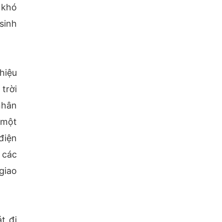
 khó
sinh
hiệu
trời
nhân
 một
điện
 các
giao
t đi