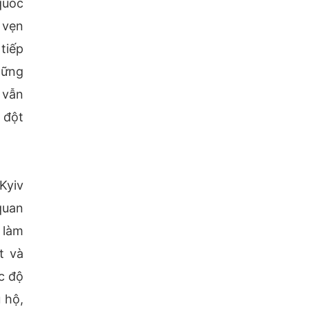
quốc
 vẹn
tiếp
hững
 vẫn
 đột
Kyiv
quan
 làm
t và
c độ
 hộ,