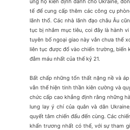
ủng hộ kiên định dành cho Ukraine, đồng
tế để cung cấp thêm các công cụ phòng
lãnh thổ. Các nhà lãnh đạo châu Âu cũn
tục bị nhắm mục tiêu, coi đây là hành v
tuyên bố ngoại giao này vẫn chưa thể xo
liên tục được đổ vào chiến trường, biế
đẫm máu nhất của thế kỷ 21.
Bất chấp những tổn thất nặng nề và áp 
vẫn thể hiện tinh thần kiên cường và q
chức cấp cao khẳng định rằng những hà
lung lay ý chí của quân và dân Ukrain
quyết tâm chiến đấu đến cùng. Các chiến
khẩn trương nhất có thể, với sự tham g