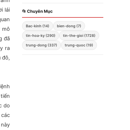
hành
Zelensky bất ngờ cảnh
 lái
báo; Hàng không mẫu
📂 Chuyên Mục
hạm Mỹ tiến vào Biển
quan
Đông; Washington
Bac-kinh (14)
bien-dong (7)
triển khai chiến lược
y mô
ba mũi nhọn
tin-hoa-ky (290)
tin-the-gioi (1728)
g đã
trung-dong (337)
trung-quoc (19)
y ra
 đô,
lệnh
tiến
c do
 các
 này