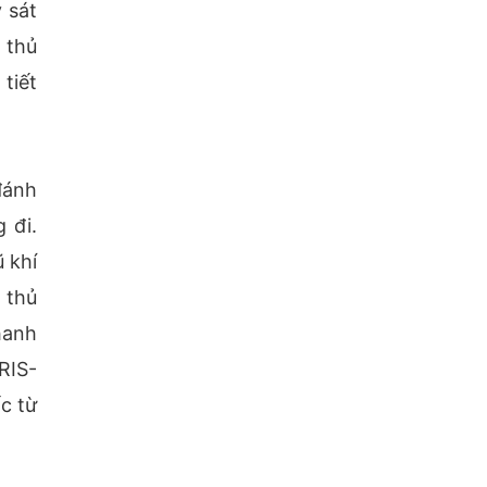
 sát
 thủ
tiết
đánh
 đi.
 khí
 thủ
hanh
RIS-
c từ