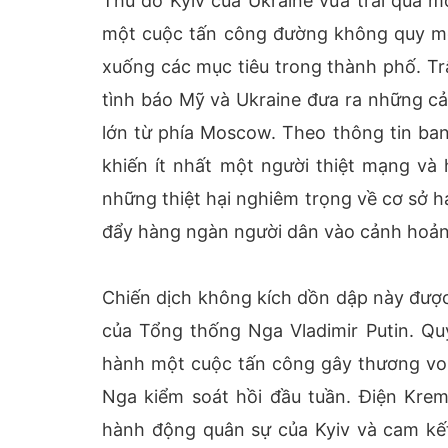
Thủ đô Kyiv của Ukraine vừa trải qua m
một cuộc tấn công đường không quy mô l
xuống các mục tiêu trong thành phố. Tr
tình báo Mỹ và Ukraine đưa ra những c
lớn từ phía Moscow. Theo thông tin ban
khiến ít nhất một người thiệt mạng và
những thiệt hại nghiêm trọng về cơ sở 
đẩy hàng ngàn người dân vào cảnh hoảng
Chiến dịch không kích dồn dập này được
của Tổng thống Nga Vladimir Putin. Quy
hành một cuộc tấn công gây thương von
Nga kiểm soát hồi đầu tuần. Điện Krem
hành động quân sự của Kyiv và cam kết 