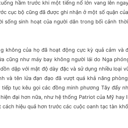
 xuống hầm trước khi một tiếng nổ lớn vang lên ngay
ước cục bộ cũng đã được ghi nhận ở một số quận của
 sống sinh hoạt của người dân trong bối cảnh thời 
òng không của họ đã hoạt động cực kỳ quả cảm và 
ửa cũng như máy bay không người lái do Nga phóng
dồn dập với mật độ dày đặc và sử dụng nhiều loại vũ
nh và tên lửa đạn đạo đã vượt quá khả năng phòng
v tiếp tục kêu gọi các đồng minh phương Tây đẩy n
hiện đại hơn nữa, như hệ thống Patriot của Mỹ hay I
t cách hiệu quả hơn trước các cuộc oanh tạc tàn khố