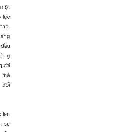
 một
 lực
tạp,
sáng
 đầu
hông
gười
n mà
 đối
 lên
h sự