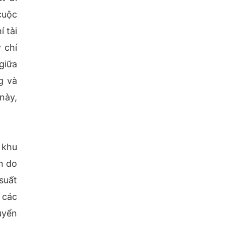
cuộc
 tài
 chí
giữa
g và
này,
 khu
n do
suất
 các
uyển