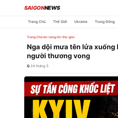
SAIGON
NEWS
Trang Chủ
Thế Giới
Ukraine
Trung Đông
Trang Chủ
›
tin-nong
›
tin-the-gioi
›
Nga dội mưa tên lửa xuống K
người thương vong
Q
·
24 tháng 5