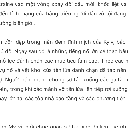
aine vào một vòng xoáy đối đầu mới, khốc liệt và
 đến tính mạng của hàng triệu người dân vô tội đang 
ường biên giới.
n dồn dập trong màn đêm tĩnh mịch của Kyiv, báo 
 đô. Ngay sau đó là những tiếng nổ lớn xé toạc bầu 
nỗ lực đánh chặn các mục tiêu tầm cao. Theo các 
 vụ nổ và vệt khói của tên lửa đánh chặn đã tạo nên
ợ. Người dân nhanh chóng sơ tán xuống các ga tàu 
n, trong khi các mảnh vỡ tên lửa liên tiếp rơi xuống
áy lớn tại các tòa nhà cao tầng và các phương tiện 
nh Mỹ và giới chức quân sự Ukraine đã liên tục phá