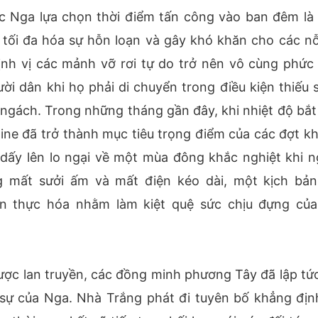
ệc Nga lựa chọn thời điểm tấn công vào ban đêm là
 tối đa hóa sự hỗn loạn và gây khó khăn cho các nỗ
ịnh vị các mảnh vỡ rơi tự do trở nên vô cùng phức 
ười dân khi họ phải di chuyển trong điều kiện thiếu 
 ngách. Trong những tháng gần đây, khi nhiệt độ bắt
ine đã trở thành mục tiêu trọng điểm của các đợt k
m dấy lên lo ngại về một mùa đông khắc nghiệt khi n
ng mất sưởi ấm và mất điện kéo dài, một kịch bả
 thực hóa nhằm làm kiệt quệ sức chịu đựng của
ược lan truyền, các đồng minh phương Tây đã lập tức
sự của Nga. Nhà Trắng phát đi tuyên bố khẳng địn