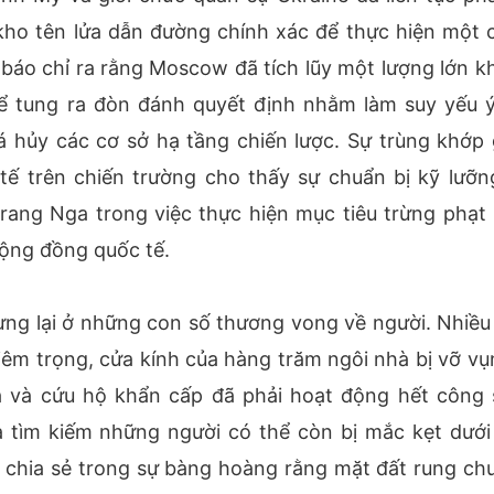
ho tên lửa dẫn đường chính xác để thực hiện một 
báo chỉ ra rằng Moscow đã tích lũy một lượng lớn khí
để tung ra đòn đánh quyết định nhằm làm suy yếu ý
 hủy các cơ sở hạ tầng chiến lược. Sự trùng khớp 
tế trên chiến trường cho thấy sự chuẩn bị kỹ lưỡn
trang Nga trong việc thực hiện mục tiêu trừng phạt 
cộng đồng quốc tế.
ng lại ở những con số thương vong về người. Nhiều
hiêm trọng, cửa kính của hàng trăm ngôi nhà bị vỡ vụ
a và cứu hộ khẩn cấp đã phải hoạt động hết công 
 tìm kiếm những người có thể còn bị mắc kẹt dưới
 chia sẻ trong sự bàng hoàng rằng mặt đất rung ch