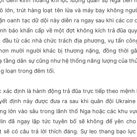
ột đêm kinh hoàng khi lực lượng quân sự Nga tiến 
ớn, trút hàng loạt tên lửa và máy bay không người
ận oanh tạc dữ dội này diễn ra ngay sau khi các cơ 
ảnh báo khẩn cấp về một đợt không kích trả đũa qu
 đầu từ các nhà chức trách địa phương, vụ tấn côn
 hơn mười người khác bị thương nặng, đồng thời gâ
hạ tầng dân sự cũng như hệ thống năng lượng của thủ
 loạn trong đêm tối.
 xác định là hành động trả đũa trực tiếp theo mệnh 
ết định này được đưa ra sau khi quân đội Ukraine 
g lớn vào sâu trong lãnh thổ Nga hoặc các khu vự
lin đã ngay lập tức tuyên bố sẽ không để yên cho
sẽ có câu trả lời thích đáng. Sự leo thang bạo lực