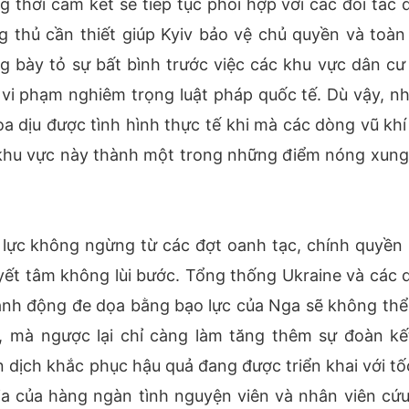
 thời cam kết sẽ tiếp tục phối hợp với các đối tác 
 thủ cần thiết giúp Kyiv bảo vệ chủ quyền và toàn
g bày tỏ sự bất bình trước việc các khu vực dân cư 
i vi phạm nghiêm trọng luật pháp quốc tế. Dù vậy, n
a dịu được tình hình thực tế khi mà các dòng vũ khí
n khu vực này thành một trong những điểm nóng xung
lực không ngừng từ các đợt oanh tạc, chính quyền 
uyết tâm không lùi bước. Tổng thống Ukraine và các 
nh động đe dọa bằng bạo lực của Nga sẽ không thể
e, mà ngược lại chỉ càng làm tăng thêm sự đoàn kế
 dịch khắc phục hậu quả đang được triển khai với tố
ia của hàng ngàn tình nguyện viên và nhân viên cứu